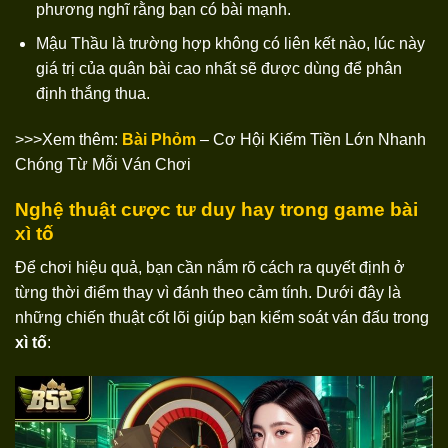
phương nghĩ rằng bạn có bài mạnh.
Mậu Thầu là trường hợp không có liên kết nào, lúc này
giá trị của quân bài cao nhất sẽ được dùng để phân
định thắng thua.
>>>Xem thêm:
Bài Phỏm
– Cơ Hội Kiếm Tiền Lớn Nhanh
Chóng Từ Mỗi Ván Chơi
Nghệ thuật cược tư duy hay trong game bài
xì tố
Để chơi hiệu quả, bạn cần nắm rõ cách ra quyết định ở
từng thời điểm thay vì đánh theo cảm tính. Dưới đây là
những chiến thuật cốt lõi giúp bạn kiểm soát ván đấu trong
xì tố
: