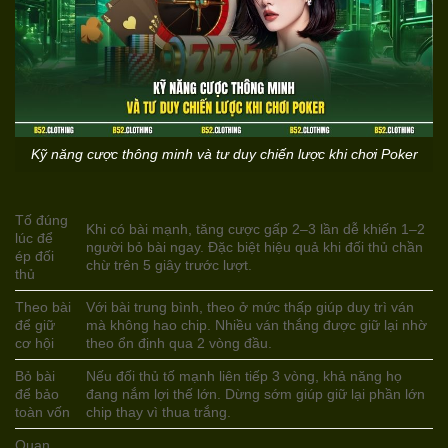
Kỹ năng cược thông minh và tư duy chiến lược khi chơi Poker
Tố đúng
Khi có bài mạnh, tăng cược gấp 2–3 lần dễ khiến 1–2
lúc để
người bỏ bài ngay. Đặc biệt hiệu quả khi đối thủ chần
ép đối
chừ trên 5 giây trước lượt.
thủ
Theo bài
Với bài trung bình, theo ở mức thấp giúp duy trì ván
để giữ
mà không hao chip. Nhiều ván thắng được giữ lại nhờ
cơ hội
theo ổn định qua 2 vòng đầu.
Bỏ bài
Nếu đối thủ tố mạnh liên tiếp 3 vòng, khả năng họ
để bảo
đang nắm lợi thế lớn. Dừng sớm giúp giữ lại phần lớn
toàn vốn
chip thay vì thua trắng.
Quan