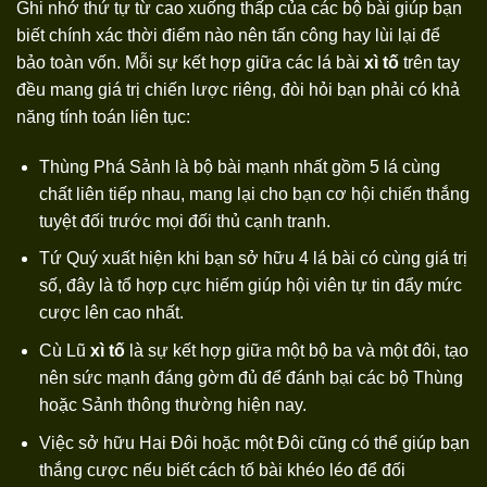
Ghi nhớ thứ tự từ cao xuống thấp của các bộ bài giúp bạn
biết chính xác thời điểm nào nên tấn công hay lùi lại để
bảo toàn vốn. Mỗi sự kết hợp giữa các lá bài
xì tố
trên tay
đều mang giá trị chiến lược riêng, đòi hỏi bạn phải có khả
năng tính toán liên tục:
Thùng Phá Sảnh là bộ bài mạnh nhất gồm 5 lá cùng
chất liên tiếp nhau, mang lại cho bạn cơ hội chiến thắng
tuyệt đối trước mọi đối thủ cạnh tranh.
Tứ Quý xuất hiện khi bạn sở hữu 4 lá bài có cùng giá trị
số, đây là tổ hợp cực hiếm giúp hội viên tự tin đẩy mức
cược lên cao nhất.
Cù Lũ
xì tố
là sự kết hợp giữa một bộ ba và một đôi, tạo
nên sức mạnh đáng gờm đủ để đánh bại các bộ Thùng
hoặc Sảnh thông thường hiện nay.
Việc sở hữu Hai Đôi hoặc một Đôi cũng có thể giúp bạn
thắng cược nếu biết cách tố bài khéo léo để đối