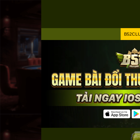
Bỏ
qua
nội
dung
B52CL