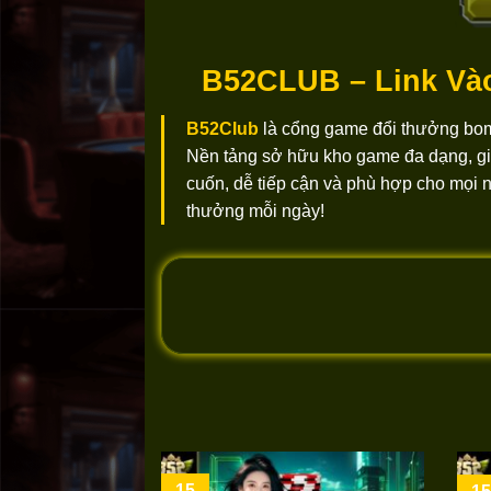
B52CLUB – Link Và
B52Club
là cổng game đổi thưởng bom
Nền tảng sở hữu kho game đa dạng, giao
cuốn, dễ tiếp cận và phù hợp cho mọi n
thưởng mỗi ngày!
15