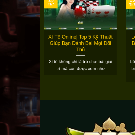
15
Th7
Th
Xì Tố Online| Top 5 Kỹ Thuật
L
Giúp Bạn Đánh Bại Mọi Đối
B
Thủ
Xì tố không chỉ là trò chơi bài giải
Lô
trí mà còn được xem như
b