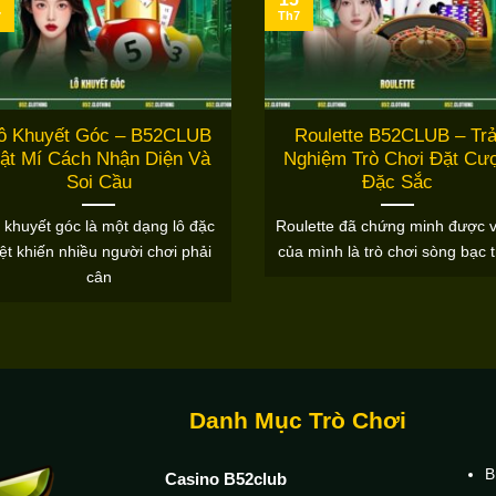
Th7
7
ô Khuyết Góc – B52CLUB
Roulette B52CLUB – Trả
ật Mí Cách Nhận Diện Và
Nghiệm Trò Chơi Đặt Cư
Soi Cầu
Đặc Sắc
 khuyết góc là một dạng lô đặc
Roulette đã chứng minh được vị
iệt khiến nhiều người chơi phải
của mình là trò chơi sòng bạc 
cân
Danh Mục Trò Chơi
B
Casino B52club