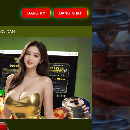
ĐĂNG KÝ
ĐĂNG NHẬP
NG DẪN