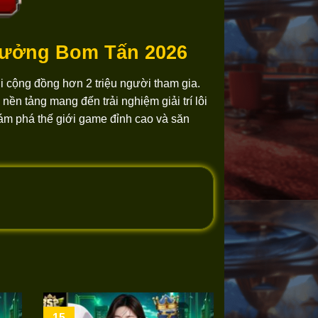
hưởng Bom Tấn 2026
 cộng đồng hơn 2 triệu người tham gia.
ền tảng mang đến trải nghiệm giải trí lôi
m phá thế giới game đỉnh cao và săn
15