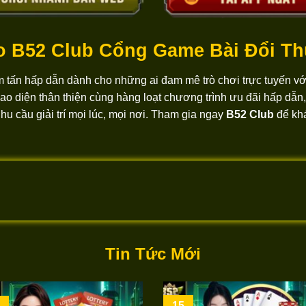
o B52 Club Cổng Game Bài Đổi T
 tấn hấp dẫn dành cho những ai đam mê trò chơi trực tuyến với
 diện thân thiện cùng hàng loạt chương trình ưu đãi hấp dẫn, n
hu cầu giải trí mọi lúc, mọi nơi. Tham gia ngay
B52 Club
để khá
Tin Tức Mới
15