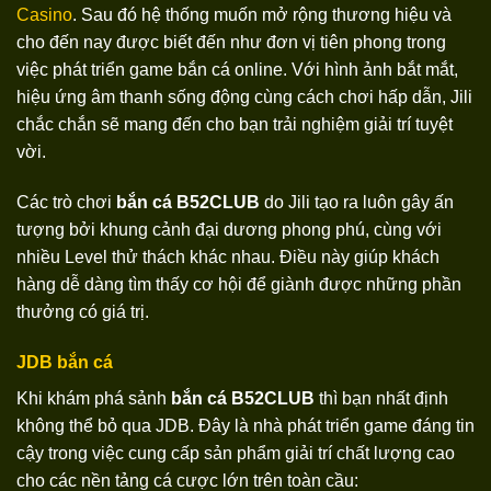
Casino
. Sau đó hệ thống muốn mở rộng thương hiệu và
cho đến nay được biết đến như đơn vị tiên phong trong
việc phát triển game bắn cá online. Với hình ảnh bắt mắt,
hiệu ứng âm thanh sống động cùng cách chơi hấp dẫn, Jili
chắc chắn sẽ mang đến cho bạn trải nghiệm giải trí tuyệt
vời.
Các trò chơi
bắn cá B52CLUB
do Jili tạo ra luôn gây ấn
tượng bởi khung cảnh đại dương phong phú, cùng với
nhiều Level thử thách khác nhau. Điều này giúp khách
hàng dễ dàng tìm thấy cơ hội để giành được những phần
thưởng có giá trị.
JDB bắn cá
Khi khám phá sảnh
bắn cá B52CLUB
thì bạn nhất định
không thể bỏ qua JDB. Đây là nhà phát triển game đáng tin
cậy trong việc cung cấp sản phẩm giải trí chất lượng cao
cho các nền tảng cá cược lớn trên toàn cầu: