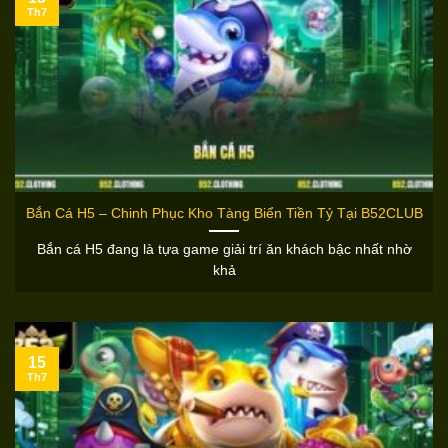
Th7
Bắn Cá H5 – Chinh Phục Kho Tàng Biển Tiền Tỷ Tại B52CLUB
Bắn cá H5 đang là tựa game giải trí ăn khách bậc nhất nhờ
khả
15
Th7