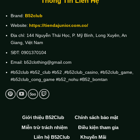
Thông Tin Liên Hệ
Brand:
B52club
Website:
https://tiendajunior.com.co/
Địa chỉ: 144 Nguyễn Thái Học, P. Mỹ Bình, Long Xuyên, An
Giang, Việt Nam
SĐT: 0901370104
Email:
b52clothing@gmail.com
#b52club #b52_club #b52 ,#b52club_casino, #b52club_game,
#b52club_cong_game #b52_nohu #B52_bomtan
Giới thiệu B52Club
Chính sách bảo mật
Miễn trừ trách nhiệm
Điều kiện tham gia
Liên hệ B52Club
Khuyến Mãi