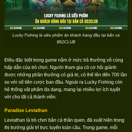
Lucky Fishing là siêu phẩm ăn khách hàng đầu tại bắn cá
B52CLUB
Điều đặc biệt trong game nằm ở mức trả thưởng vô cùng
hấp dẫn của trò chơi. Người tham gia có cơ hội giành
được những phần thưởng có giá trị, có thể lên đến 700 lần
so với số tiền cược ban đầu. Ngoài ra Lucky Fishing còn
hệ thống vật phẩm đa dạng, mang lại nhiều lợi ích tuyệt
vời cho tất cả thành viên.
Paradise Leviathan
Leviathan là trò chơi bắn cá thân quen, đã xuất hiện trong
thị trường giải trí trực tuyến toàn cầu. Trong game, mỗi