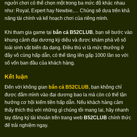
người chơi có thể chọn một trong ba mức độ khác nhau
như: Royal, Expert hay Newbie,… Chúng sẽ dựa trên khả
năng tài chính và kế hoạch chơi của riêng mình.
Khi tham gia game tại
bắn cá B52CLUB
, bạn sẽ bước vào
khung cảnh đại dương kỳ diệu và được khám phá vô số
loài sinh vật biển đa dạng. Điều thú vị là mức thưởng ở
đây vô cùng hấp dẫn, có thể tăng lên gấp 1000 lần so với
số vốn ban đầu của khách hàng.
Kết luận
Đến với không gian
bắn cá B52CLUB
, bạn không chỉ
được đắm mình vào đại dương bao la mà còn có thể tận
hưởng cơ hội kiếm tiền hấp dẫn. Nếu khách hàng cảm
thấy thích thú với những gì chúng tôi mang lại, hãy nhanh
tay đăng ký tài khoản trên trang web
B52CLUB
chính thức
để trải nghiệm ngay.