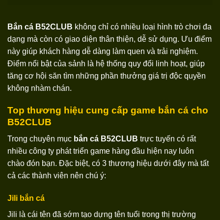
Bắn cá B52CLUB
không chỉ có nhiều loại hình trò chơi đa
dạng mà còn có giao diện thân thiện, dễ sử dụng. Ưu điểm
này giúp khách hàng dễ dàng làm quen và trải nghiệm.
Điểm nổi bật của sảnh là hệ thống quy đổi linh hoạt, giúp
tăng cơ hội săn tìm những phần thưởng giá trị độc quyền
không nhàm chán.
Top thương hiệu cung cấp game bắn cá cho
B52CLUB
Trong chuyên mục
bắn cá B52CLUB
trực tuyến có rất
nhiều công ty phát triển game hàng đầu hiện nay luôn
chào đón bạn. Đặc biệt, có 3 thương hiệu dưới đây mà tất
cả các thành viên nên chú ý:
Jili bắn cá
Jili là cái tên đã sớm tạo dựng tên tuổi trong thị trường