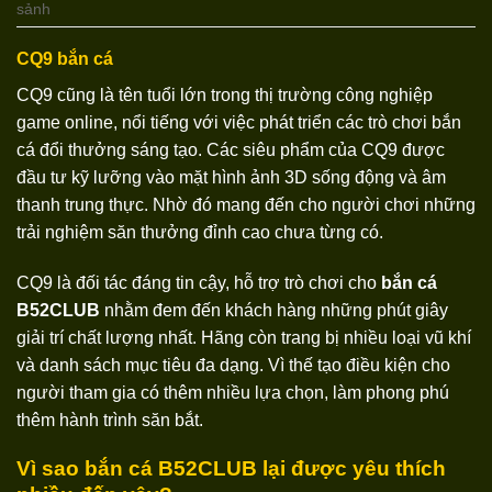
sảnh
CQ9 bắn cá
CQ9 cũng là tên tuổi lớn trong thị trường công nghiệp
game online, nổi tiếng với việc phát triển các trò chơi bắn
cá đổi thưởng sáng tạo. Các siêu phẩm của CQ9 được
đầu tư kỹ lưỡng vào mặt hình ảnh 3D sống động và âm
thanh trung thực. Nhờ đó mang đến cho người chơi những
trải nghiệm săn thưởng đỉnh cao chưa từng có.
CQ9 là đối tác đáng tin cậy, hỗ trợ trò chơi cho
bắn cá
B52CLUB
nhằm đem đến khách hàng những phút giây
giải trí chất lượng nhất. Hãng còn trang bị nhiều loại vũ khí
và danh sách mục tiêu đa dạng. Vì thế tạo điều kiện cho
người tham gia có thêm nhiều lựa chọn, làm phong phú
thêm hành trình săn bắt.
Vì sao bắn cá B52CLUB lại được yêu thích