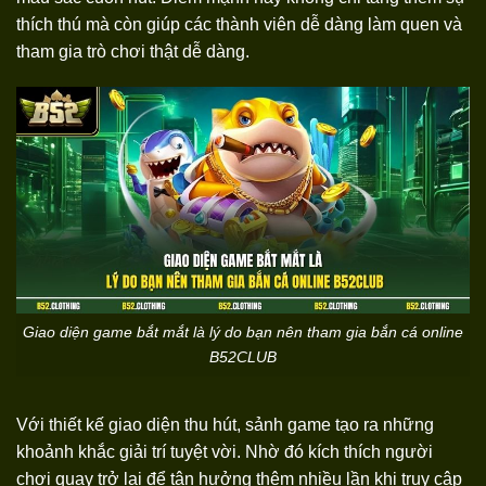
thích thú mà còn giúp các thành viên dễ dàng làm quen và
tham gia trò chơi thật dễ dàng.
Giao diện game bắt mắt là lý do bạn nên tham gia bắn cá online
B52CLUB
Với thiết kế giao diện thu hút, sảnh game tạo ra những
khoảnh khắc giải trí tuyệt vời. Nhờ đó kích thích người
chơi quay trở lại để tận hưởng thêm nhiều lần khi truy cập