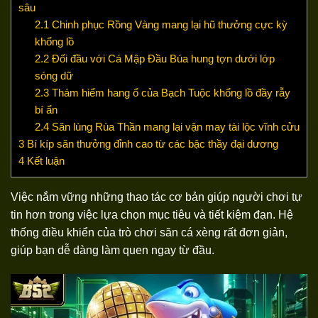
sâu
2.1
Chinh phục Rồng Vàng mang lại hũ thưởng cực kỳ
khổng lồ
2.2
Đối đầu với Cá Mập Đầu Búa hung tợn dưới lớp
sóng dữ
2.3
Thám hiểm hang ổ của Bạch Tuộc khổng lồ đầy rẫy
bí ẩn
2.4
Săn lùng Rùa Thần mang lại vận may tài lộc vĩnh cửu
3
Bí kíp săn thưởng đỉnh cao từ các bậc thầy đại dương
4
Kết luận
Việc nắm vững những thao tác cơ bản giúp người chơi tự
tin hơn trong việc lựa chọn mục tiêu và tiết kiệm đạn. Hệ
thống điều khiển của trò chơi săn cá xèng rất đơn giản,
giúp bạn dễ dàng làm quen ngay từ đầu.