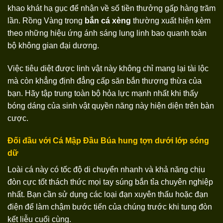
khao khát hạ gục để nhận về số tiền thưởng gấp hàng trăm
lần. Rồng Vàng trong
bắn cá xèng
thường xuất hiện kèm
theo những hiệu ứng ánh sáng lung linh bao quanh toàn
bộ không gian đại dương.
Việc tiêu diệt được linh vật này không chỉ mang lại tài lộc
mà còn khẳng định đẳng cấp săn bắn thượng thừa của
bạn. Hãy tập trung toàn bộ hỏa lực mạnh nhất khi thấy
bóng dáng của sinh vật quyền năng này hiện diện trên bàn
cược.
Đối đầu với Cá Mập Đầu Búa hung tợn dưới lớp sóng
dữ
Loài cá này có tốc độ di chuyển nhanh và khả năng chịu
đòn cực tốt thách thức mọi tay súng bắn tỉa chuyên nghiệp
nhất. Bạn cần sử dụng các loại đạn xuyên thấu hoặc đạn
điện để làm chậm bước tiến của chúng trước khi tung đòn
kết liễu cuối cùng.