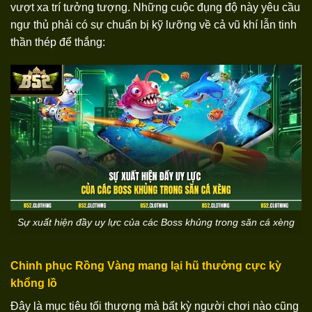
vượt xa trí tưởng tượng. Những cuộc đụng độ này yêu cầu
ngư thủ phải có sự chuẩn bị kỹ lưỡng về cả vũ khí lẫn tinh
thần thép để thắng:
Sự xuất hiện đầy uy lực của các Boss khủng trong săn cá xèng
Chinh phục Rồng Vàng mang lại hũ thưởng cực kỳ
khổng lồ
Đây là mục tiêu tối thượng mà bất kỳ người chơi nào cũng