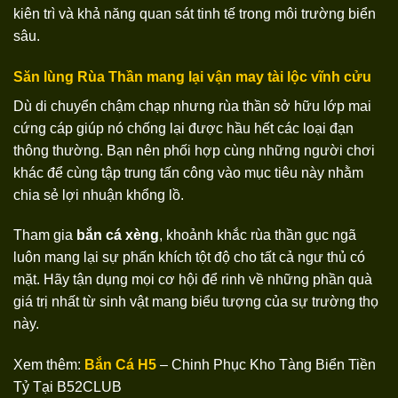
kiên trì và khả năng quan sát tinh tế trong môi trường biển
sâu.
Săn lùng Rùa Thần mang lại vận may tài lộc vĩnh cửu
Dù di chuyển chậm chạp nhưng rùa thần sở hữu lớp mai
cứng cáp giúp nó chống lại được hầu hết các loại đạn
thông thường. Bạn nên phối hợp cùng những người chơi
khác để cùng tập trung tấn công vào mục tiêu này nhằm
chia sẻ lợi nhuận khổng lồ.
Tham gia
bắn cá xèng
, khoảnh khắc rùa thần gục ngã
luôn mang lại sự phấn khích tột độ cho tất cả ngư thủ có
mặt. Hãy tận dụng mọi cơ hội để rinh về những phần quà
giá trị nhất từ sinh vật mang biểu tượng của sự trường thọ
này.
Xem thêm:
Bắn Cá H5
– Chinh Phục Kho Tàng Biển Tiền
Tỷ Tại B52CLUB