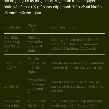
nối hoặc sự cố kỹ thuật khác. Việc nắm rõ các nguyên
nhân và cách xử lý giúp truy cập nhanh, bảo vệ tài khoản
và tránh mất thời gian.
Nguyên
Lỗi phổ biến
Cách khắc phục
nhân
Mật khẩu
Nhập sai
Chọn “Quên mật khẩu” để nhận
đăng nhập
mật khẩu,
hướng dẫn khôi phục qua email
B52CLUB bị
quên mật
hoặc số điện thoại đã đăng ký
sai
khẩu
Số điện
Không nhận
thoại sai, tin
Kiểm tra lại số điện thoại, đảm bảo
mã OTP
nhắn bị
mạng ổn định, yêu cầu gửi lại mã
chặn
Mạng chậm
Kiểm tra kết nối Internet, thử lại
hoặc trang
Lỗi kết nối
sau vài phút, sử dụng thiết bị khác
game quá
nếu cần
tải
Trang web
Trình duyệt
Xóa bộ nhớ cache, cập nhật trình
không hiển
lỗi, bộ nhớ
duyệt hoặc thử mở trang bằng