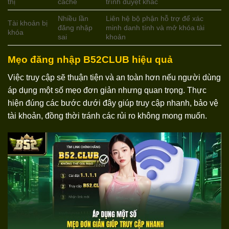
thị
cache
trình duyệt khác
Nhiều lần
Liên hệ bộ phận hỗ trợ để xác
Tài khoản bị
đăng nhập
minh danh tính và mở khóa tài
khóa
sai
khoản
Mẹo đăng nhập B52CLUB hiệu quả
Việc truy cập sẽ thuận tiện và an toàn hơn nếu người dùng
áp dụng một số mẹo đơn giản nhưng quan trọng. Thực
hiện đúng các bước dưới đây giúp truy cập nhanh, bảo vệ
tài khoản, đồng thời tránh các rủi ro không mong muốn.