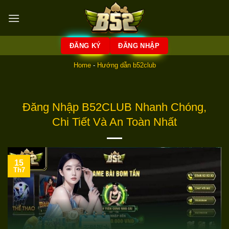
Bỏ
qua
nội
dung
ĐĂNG KÝ
ĐĂNG NHẬP
Home
-
Hướng dẫn b52club
Đăng Nhập B52CLUB Nhanh Chóng,
Chi Tiết Và An Toàn Nhất
15
Th7