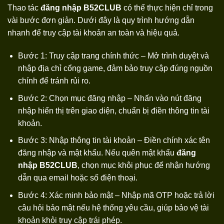
Thao tác
đăng nhập B52CLUB
có thể thực hiện chỉ trong
vài bước đơn giản. Dưới đây là quy trình hướng dẫn
nhanh để truy cập tài khoản an toàn và hiệu quả.
Bước 1: Truy cập trang chính thức – Mở trình duyệt và
nhập địa chỉ cổng game, đảm bảo truy cập đúng nguồn
chính để tránh rủi ro.
Bước 2: Chọn mục đăng nhập – Nhấn vào nút đăng
nhập hiển thị trên giao diện, chuẩn bị điền thông tin tài
khoản.
Bước 3: Nhập thông tin tài khoản – Điền chính xác tên
đăng nhập và mật khẩu. Nếu quên mật khẩu
đăng
nhập B52CLUB
, chọn mục khôi phục để nhận hướng
dẫn qua email hoặc số điện thoại.
Bước 4: Xác minh bảo mật – Nhập mã OTP hoặc trả lời
câu hỏi bảo mật nếu hệ thống yêu cầu, giúp bảo vệ tài
khoản khỏi truy cập trái phép.