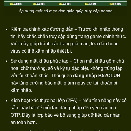
Áp dụng một số mẹo đơn giản giúp truy cập nhanh
Kiểm tra chính xác đường dẫn – Trước khi nhập thông
tin, hãy chắc chắn truy cập đúng trang game chính thức.
Việc này giúp tránh các trang giả mạo, lừa đảo hoặc
virus có thể xâm nhập thiết bị.
Sử dụng mật khẩu phức tạp – Chọn mật khẩu gồm chữ
hoa, chữ thường, số và ký tự đặc biệt, không trùng lặp
với tài khoản khác. Thói quen
đăng nhập B52CLUB
này tăng cường bảo mật, giảm nguy cơ tài khoản bị
xâm nhập.
Kích hoạt xác thực hai lớp (2FA) – Nếu tính năng này có
sẵn, hãy bật để mỗi lần đăng nhập đều yêu cầu mã
OTP. Đây là lớp bảo vệ bổ sung giúp dữ liệu cá nhân
an toàn hơn.