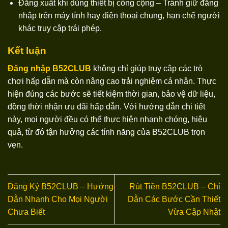
Đăng xuất khi dùng thiết bị công cộng – Tránh giữ đăng
nhập trên máy tính hay điện thoại chung, hạn chế người
khác truy cập trái phép.
Kết luận
Đăng nhập B52CLUB
không chỉ giúp truy cập các trò
chơi hấp dẫn mà còn nâng cao trải nghiệm cá nhân. Thực
hiện đúng các bước sẽ tiết kiệm thời gian, bảo vệ dữ liệu,
đồng thời nhận ưu đãi hấp dẫn. Với hướng dẫn chi tiết
này, mọi người đều có thể thực hiện nhanh chóng, hiệu
quả, từ đó tận hưởng các tính năng của B52CLUB trọn
vẹn.
Đăng Ký B52CLUB – Hướng
Rút Tiền B52CLUB – Chỉ
Dẫn Nhanh Cho Mọi Người
Dẫn Các Bước Cần Thiết
Chưa Biết
Vừa Cập Nhật